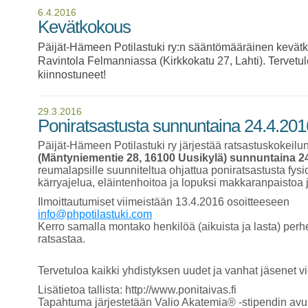
6.4.2016
Kevätkokous
Päijät-Hämeen Potilastuki ry:n sääntömääräinen kevät
Ravintola Felmanniassa (Kirkkokatu 27, Lahti). Tervetu
kiinnostuneet!
29.3.2016
Poniratsastusta sunnuntaina 24.4.201
Päijät-Hämeen Potilastuki ry järjestää ratsastuskokeilu
(Mäntyniementie 28, 16100 Uusikylä) sunnuntaina 24
reumalapsille suunniteltua ohjattua poniratsastusta fysi
kärryajelua, eläintenhoitoa ja lopuksi makkaranpaistoa
Ilmoittautumiset viimeistään 13.4.2016 osoitteeseen
info@phpotilastuki.com
Kerro samalla montako henkilöä (aikuista ja lasta) perh
ratsastaa.
Tervetuloa kaikki yhdistyksen uudet ja vanhat jäsene
Lisätietoa tallista: http://www.ponitaivas.fi
Tapahtuma järjestetään Valio Akatemia® -stipendin avul