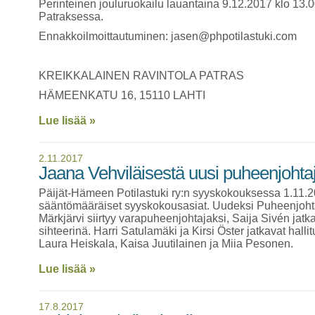
Perinteinen jouluruokailu lauantaina 9.12.2017 klo 13.0
Patraksessa.
Ennakkoilmoittautuminen: jasen@phpotilastuki.com
KREIKKALAINEN RAVINTOLA PATRAS
HÄMEENKATU 16, 15110 LAHTI
Lue lisää »
2.11.2017
Jaana Vehviläisestä uusi puheenjohta
Päijät-Hämeen Potilastuki ry:n syyskokouksessa 1.11.
sääntömääräiset syyskokousasiat. Uudeksi Puheenjohtaj
Märkjärvi siirtyy varapuheenjohtajaksi, Saija Sivén ja
sihteerinä. Harri Satulamäki ja Kirsi Öster jatkavat hall
Laura Heiskala, Kaisa Juutilainen ja Miia Pesonen.
Lue lisää »
17.8.2017