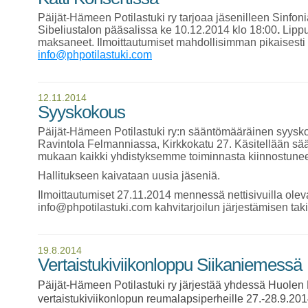
Päijät-Hämeen Potilastuki ry tarjoaa jäsenilleen Sinfon
Sibeliustalon pääsalissa ke 10.12.2014 klo 18:00
.
Lippu
maksaneet. Ilmoittautumiset mahdollisimman pikaisesti
info@phpotilastuki.com
12.11.2014
Syyskokous
Päijät-Hämeen Potilastuki ry:n sääntömääräinen syysk
Ravintola Felmanniassa, Kirkkokatu 27. Käsitellään sä
mukaan kaikki yhdistyksemme toiminnasta kiinnostunee
Hallitukseen kaivataan uusia jäseniä.
Ilmoittautumiset 27.11.2014 mennessä nettisivuilla oleva
info@phpotilastuki.com kahvitarjoilun järjestämisen taki
19.8.2014
Vertaistukiviikonloppu Siikaniemessä
Päijät-Hämeen Potilastuki ry järjestää yhdessä Huol
vertaistukiviikonlopun reumalapsiperheille 27.-28.9.2