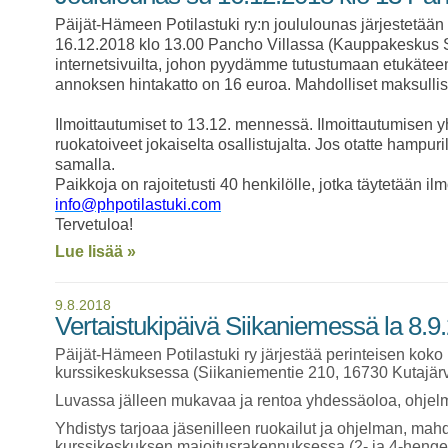
Päijät-Hämeen Potilastuki ry:n joululounas järjestetää
16.12.2018 klo 13.00 Pancho Villassa (Kauppakeskus S
internetsivuilta, johon
pyydämme tutustumaan etukäteen 
annoksen hintakatto on 16 euroa. Mahdolliset maksullis
Ilmoittautumiset to 13.12.
mennessä. Ilmoittautumisen yh
ruokatoiveet jokaiselta osallistujalta. Jos otatte hampuri
samalla.
Paikkoja on rajoitetusti 40
henkilölle, jotka täytetään il
info@phpotilastuki.com
Tervetuloa!
Lue lisää »
9.8.2018
Vertaistukipäivä Siikaniemessä la 8.9
Päijät-Hämeen Potilastuki ry järjestää perinteisen kok
kurssikeskuksessa (Siikaniementie 210, 16730 Kutajärv
Luvassa jälleen mukavaa ja rentoa yhdessäoloa, ohjelmaa
Yhdistys tarjoaa jäsenilleen ruokailut ja ohjelman, m
kurssikeskuksen majoitusrakennuksessa (2- ja 4-hen