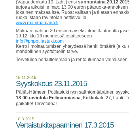
(Vapaudenkatu 10, Lahti) ensi
sunnuntaina 20.12.2015
tarjoaa aikuisille max. 13,00 euron pääruoka-annoksen ja
jokainen maksaa itse. Ruoat valitaan ja tilataan enna
ruokalistaan ravintolan nettisivuilla
www.mammamaria.fi
Mukaan mahtuu 20 ensimmäiseksi ilmoittautunutta jäsent
19.12. klo 16 mennessä osoitteeseen
info@phpotilastuki.com
Kerro ilmoittautumisen yhteydessä henkilömäärä (aikuis
mahdollinen syöttötuolin tarve.
Tervetuloa herkuttelemaan ja rentoutumaan valmiiseen 
15.11.2015
Syyskokous 23.11.2015
Päijät-Hämeen Potilastuki ry:n sääntömääräinen syys
18:00 ravintola Fellmanniassa
, Kirkkokatu 27, Lahti.
paikalle! Tervetuloa!
10.3.2015
Vertaistukitapaaminen 17.3.2015