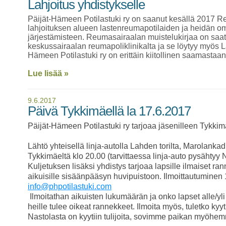
Lahjoitus yhdistykselle
Päijät-Hämeen Potilastuki ry on saanut kesällä 2017 Re
lahjoituksen alueen lastenreumapotilaiden ja heidän o
järjestämisteen. Reumasairaalan muistelukirjaa on saat
keskussairaalan reumapoliklinikalta ja se löytyy myös L
Hämeen Potilastuki ry on erittäin kiitollinen saamastaan
Lue lisää »
9.6.2017
Päivä Tykkimäellä la 17.6.2017
Päijät-Hämeen Potilastuki ry tarjoaa jäsenilleen Tykki
Lähtö yhteisellä linja-autolla Lahden torilta, Marolankadu
Tykkimäeltä klo 20.00 (tarvittaessa linja-auto pysähtyy N
Kuljetuksen lisäksi yhdistys tarjoaa lapsille ilmaiset ran
aikuisille sisäänpääsyn huvipuistoon. Ilmoittautuminen
info@phpotilastuki.com
 Ilmoitathan aikuisten lukumäärän ja onko lapset alle/yli 120cm, niin

heille tulee oikeat rannekkeet. Ilmoita myös, tuletko kyyti
Nastolasta on kyytiin tulijoita, sovimme paikan myöhe