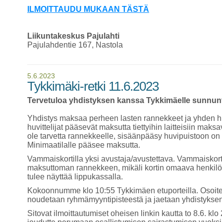
ILMOITTAUDU MUKAAN TÄSTÄ
Liikuntakeskus Pajulahti
Pajulahdentie 167, Nastola
5.6.2023
Tykkimäki-retki 11.6.2023
Tervetuloa yhdistyksen kanssa Tykkimäelle sunnunt
Yhdistys maksaa perheen lasten rannekkeet ja yhden hu
huvittelijat pääsevät maksutta tiettyihin laitteisiin maks
ole tarvetta rannekkeelle, sisäänpääsy huvipuistoon 
Minimaatilalle pääsee maksutta.
Vammaiskortilla yksi avustaja/avustettava. Vammaiskor
maksuttoman rannekkeen, mikäli kortin omaava henkilö 
tulee näyttää lippukassalla.
Kokoonnumme klo 10:55 Tykkimäen etuporteilla. Osoit
noudetaan ryhmämyyntipisteestä ja jaetaan yhdistyksen j
Sitovat ilmoittautumiset oheisen linkin kautta to 8.6. kl