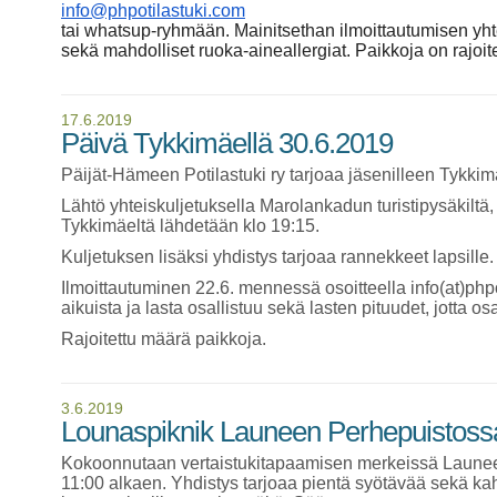
info@phpotilastuki.com
tai whatsup-ryhmään. Mainitsethan
ilmoittautumisen yht
sekä
mahdolliset ruoka-aineallergiat. Paikkoja on rajoite
17.6.2019
Päivä Tykkimäellä 30.6.2019
Päijät-Hämeen Potilastuki ry tarjoaa jäsenilleen Tykki
Lähtö yhteiskuljetuksella Marolankadun turistipysäkiltä
Tykkimäeltä lähdetään klo 19:15.
Kuljetuksen lisäksi yhdistys tarjoaa rannekkeet lapsille.
Ilmoittautuminen 22.6. mennessä osoitteella info(at)php
aikuista ja lasta osallistuu sekä lasten pituudet, jotta 
Rajoitettu määrä paikkoja.
3.6.2019
Lounaspiknik Launeen Perhepuistoss
Kokoonnutaan vertaistukitapaamisen merkeissä Launeen
11:00 alkaen. Yhdistys tarjoaa pientä syötävää sekä kahvi