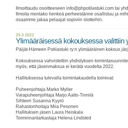
Ilmoittaudu osoitteeseen info@phpotilastuki.com tai 
Ilmoita montako henkeä perheestänne osallistuu ja mihin
osaamme jakaa pelaajat sopiviin slotteihin.
29.3.2022
Ylimääräisessä kokouksessa valittiin y
Päijät-Hämeen Potilastuki ry:n ylimääräinen kokous jär
Kokouksessa vahvistettiin yhdistyksen toimintasuunnite
myös, että jäsenmaksua ei kerätä vuodelta 2022.
Hallituksessa tulevalla toimintakaudella toimivat:
Puheenjohtaja Marko Myller
Varapuheenjohtaja Marjo Aalto-Tinnilä
Sihteeri Susanna Kyyrö
Rahastonhoitaja Miia Pesonen
Hallituksen jäsen Laura Heiskala
Toiminnantarkastaja Helena Lindsted