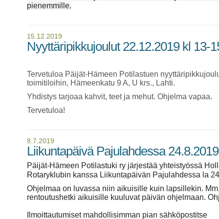
pienemmille.
15.12.2019
Nyyttäripikkujoulut 22.12.2019 kl 13-1
Tervetuloa Päijät-Hämeen Potilastuen nyyttäripikkujoulu
toimitiloihin, Hämeenkatu 9 A, U krs., Lahti.
Yhdistys tarjoaa kahvit, teet ja mehut. Ohjelma vapaa.
Tervetuloa!
8.7.2019
Liikuntapäivä Pajulahdessa 24.8.2019
Päijät-Hämeen Potilastuki ry järjestää yhteistyössä Ho
Rotaryklubin kanssa Liikuntapäivän Pajulahdessa la 24
Ohjelmaa on luvassa niin aikuisille kuin lapsillekin. Mm.
rentoutushetki aikuisille kuuluvat päivän ohjelmaan.
Ohj
Ilmoittautumiset mahdollisimman p
ian sähköpostitse