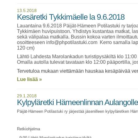
13.5.2018
Kesäretki Tykkimäelle la 9.6.2018
Lauantaina 9.6.2018 Päijät-Hämeen Potilastuki ry tarj
Tykkimäen huvipuistoon. Yhdistys kustantaa matkat, la
sekä välipalaa matkalla. Bussin kokoa varten ilmoittaut
osoitteeseen info@phpotilastuki.com Kerro samalla laps
120 cm)
Lähtö Lahdesta Marolankadun turistipysäkiltä klo 11:00 
Omalla autolla tulevat tavataan klo 12:00 pääportilla, j
Tervetuloa mukaan viettämään hauskaa kesäpäivää ver
Lue lisää »
29.1.2018
Kylpyläretki Hämeenlinnan Aulangolle
Päijät-Hämeen Potilastuki ry järjestää jäsenilleen kylpyläretken Hä
Retkiohjelma
9:00 Lähtö Marolankadun turistipysäkiltä