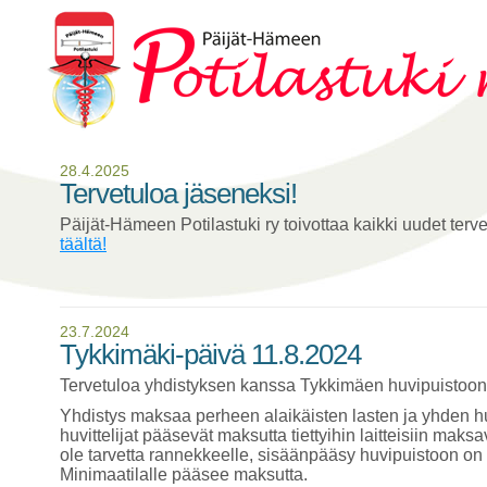
28.4.2025
Tervetuloa jäseneksi!
Päijät-Hämeen Potilastuki ry toivottaa kaikki uudet tervet
täältä!
23.7.2024
Tykkimäki-päivä 11.8.2024
Tervetuloa yhdistyksen kanssa Tykkimäen huvipuistoon
Yhdistys maksaa perheen alaikäisten lasten ja yhden hu
huvittelijat pääsevät maksutta tiettyihin laitteisiin maks
ole tarvetta rannekkeelle, sisäänpääsy huvipuistoon 
Minimaatilalle pääsee maksutta.