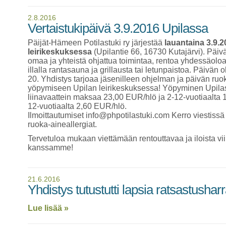
2.8.2016
Vertaistukipäivä 3.9.2016 Upilassa
Päijät-Hämeen Potilastuki ry järjestää
lauantaina 3.9.2
leirikeskuksessa
(Upilantie 66, 16730 Kutajärvi). Päi
omaa ja yhteistä ohjattua toimintaa, rentoa yhdessäolo
illalla rantasauna ja grillausta tai letunpaistoa. Päivän 
20. Yhdistys tarjoaa jäsenilleen ohjelman ja päivän ru
yöpymiseen Upilan leirikeskuksessa! Yöpyminen Upil
liinavaattein maksaa 23,00 EUR/hlö ja 2-12-vuotiaalta
12-vuotiaalta 2,60 EUR/hlö.
Ilmoittautumiset info@phpotilastuki.com Kerro viestissä o
ruoka-aineallergiat.
Tervetuloa mukaan viettämään rentouttavaa ja iloista v
kanssamme!
21.6.2016
Yhdistys tutustutti lapsia ratsastusha
Lue lisää »