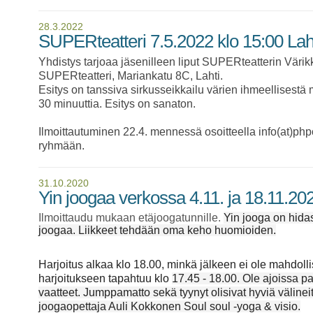
28.3.2022
SUPERteatteri 7.5.2022 klo 15:00 La
Yhdistys tarjoaa jäsenilleen liput SUPERteatterin Värik
SUPERteatteri, Mariankatu 8C, Lahti.
Esitys on tanssiva sirkusseikkailu värien ihmeellisestä m
30 minuuttia. Esitys on sanaton.
Ilmoittautuminen 22.4. mennessä osoitteella info(at)php
ryhmään.
31.10.2020
Yin joogaa verkossa 4.11. ja 18.11.20
Ilmoittaudu mukaan etäjoogatunnille.
Yin jooga on hida
joogaa. Liikkeet tehdään oma keho huomioiden.
Harjoitus alkaa klo 18.00, minkä jälkeen ei ole mahdoll
harjoitukseen tapahtuu klo
17.45 - 18.00. Ole ajoissa pa
vaatteet. Jumppamatto sekä tyynyt olisivat hyviä välinei
joogaopettaja Auli Kokkonen Soul soul -yoga & visio.