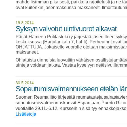
mahdollisimman pikaisesti, paikkoja rajoitetusti ja ne tä
ovat kuitenkin jäsenmaksunsa maksaneet. Ilmoittautum
19.8.2014
Syksyn valvotut uintivuorot alkavat
Päijät-Hämeen Potilastuki ry järjestää jäsenilleen syks
keskuksessa (Harjulankatu 7, Lahti). Perheuinnt ovat tu
OHJATTUJA. Jokaiselle vuorolle otetaan maksimissaan 
maksaneet.
Ohjatuista uinneista luovuttiin vähäisen osallistujamäärä
uinteja voidaan jatkaa. Vastaa kyselyyn nettisivuillamm
30.5.2014
Sopeutumisvalmennukseen etelän l
Suomen Reumaliitto järjestää reumatauteja sairastavien
sopeutusmisvalmennuskurssit Espanjaan, Puerto Ricoon; 
vuotiaille 29.11.-6.12. Kursseihin sisältyy ennakkojaks
Lisätietoja