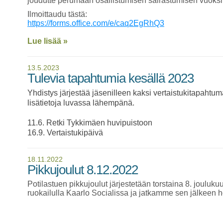
joudutte perumaan osallistumisen sairastumisen vuoksi
Ilmoittaudu tästä:
https://forms.office.com/e/caq2EgRhQ3
Lue lisää »
13.5.2023
Tulevia tapahtumia kesällä 2023
Yhdistys järjestää jäsenilleen kaksi vertaistukitapahtuma
lisätietoja luvassa lähempänä.
11.6. Retki Tykkimäen huvipuistoon
16.9. Vertaistukipäivä
18.11.2022
Pikkujoulut 8.12.2022
Potilastuen pikkujoulut järjestetään torstaina 8. jouluk
ruokailulla Kaarlo Socialissa ja jatkamme sen jälkeen