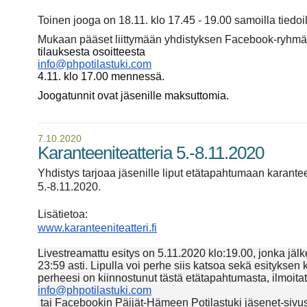
Toinen jooga on 18.11. klo 17.45 - 19.00 samoilla tiedoil
Mukaan pääset liittymään yhdistyksen Facebook-ryhmä
tilauksesta osoitteesta
info@phpotilastuki.com
4.11. klo 17.00 mennessä.
Joogatunnit ovat jäsenille maksuttomia.
7.10.2020
Karanteeniteatteria 5.-8.11.2020
Yhdistys tarjoaa jäsenille liput etätapahtumaan karante
5.-8.11.2020.
Lisätietoa:
www.karanteeniteatteri.fi
Livestreamattu esitys on 5.11.2020 klo:19.00,
jonka jälk
23:59 asti.
Lipulla voi perhe siis katsoa sekä esityksen 
perheesi on kiinnostunut tästä etätapahtumasta, ilmoit
info@phpotilastuki.com
tai Facebookin
Päijät-Hämeen Potilastuki jäsenet-sivust