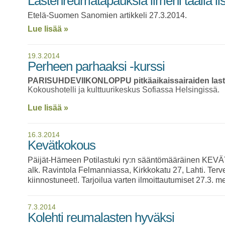
Lastenreumatapauksia ilmeni täällä lisä
Etelä-Suomen Sanomien artikkeli 27.3.2014.
Lue lisää »
19.3.2014
Perheen parhaaksi -kurssi
PARISUHDEVIIKONLOPPU
pitkäaikaissairaiden las
Kokoushotelli ja kulttuurikeskus Sofiassa Helsingissä.
Lue lisää »
16.3.2014
Kevätkokous
Päijät-Hämeen Potilastuki ry:n sääntömääräinen KE
alk. Ravintola Felmanniassa, Kirkkokatu 27, Lahti. Ter
kiinnostuneet!. Tarjoilua varten ilmoittautumiset 27.3.
7.3.2014
Kolehti reumalasten hyväksi