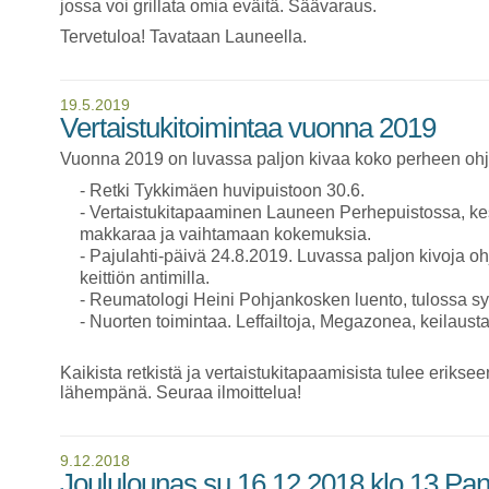
jossa voi grillata omia eväitä. Säävaraus.
Tervetuloa! Tavataan Launeella.
19.5.2019
Vertaistukitoimintaa vuonna 2019
Vuonna 2019 on luvassa paljon kivaa koko perheen oh
- Retki Tykkimäen huvipuistoon 30.6.
- Vertaistukitapaaminen Launeen Perhepuistossa, k
makkaraa ja vaihtamaan kokemuksia.
- Pajulahti-päivä 24.8.2019. Luvassa paljon kivoja ohj
keittiön antimilla.
- Reumatologi Heini Pohjankosken luento, tulossa sy
- Nuorten toimintaa. Leffailtoja, Megazonea, keilausta j
Kaikista retkistä ja vertaistukitapaamisista tulee eriksee
lähempänä. Seuraa ilmoittelua!
9.12.2018
Joululounas su 16.12.2018 klo 13 Pan