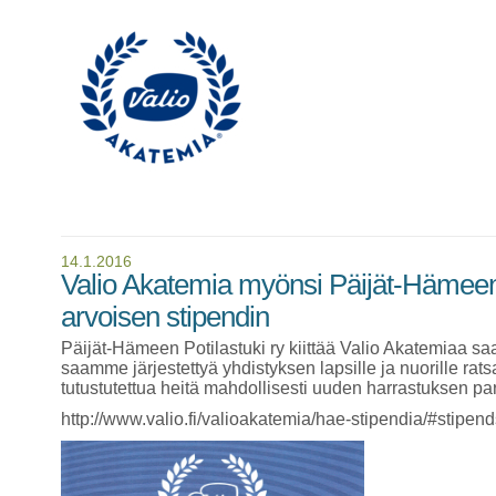
14.1.2016
Valio Akatemia myönsi Päijät-Hämeen P
arvoisen stipendin
Päijät-Hämeen Potilastuki ry kiittää Valio Akatemiaa sa
saamme järjestettyä yhdistyksen lapsille ja nuorille rat
tutustutettua heitä mahdollisesti uuden harrastuksen pari
http://www.valio.fi/valioakatemia/hae-stipendia/#stipend