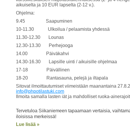
aikuiselta ja 10 EUR lapselta (2-12 v.).
Ohjelma:
9.45
Saapuminen
10-11.30
U
lkoilua / pelaamista yhdessä
11.30-12.30
Lounas
12.30-13.30
Perhejooga
14.00
Päiväkahvi
14.30-16.30
Lapsille uinti / aikuisille ohjelmaa
17-18
Päivällinen
18-20
Rantasauna, pelejä ja iltapala
Sitovat ilmoittautumiset viimeistään maanantaina 27.8
info@phpotilastuki.com
Ilmoita samalla lasten iät ja mahdolliset ruoka-ainerajoit
Tervetuloa Siikaniemeen tapaamaan vertaisia, vaihtam
iloisissa merkeissä!
Lue lisää »