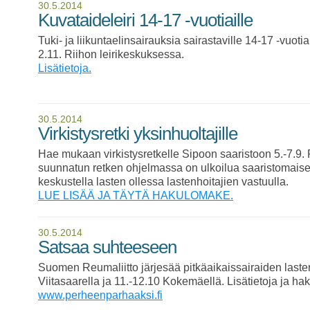
30.5.2014
Kuvataideleiri 14-17 -vuotiaille
Tuki- ja liikuntaelinsairauksia sairastaville 14-17 -vuotia
2.11. Riihon leirikeskuksessa.
Lisätietoja.
30.5.2014
Virkistysretki yksinhuoltajille
Hae mukaan virkistysretkelle Sipoon saaristoon 5.-7.9. P
suunnatun retken ohjelmassa on ulkoilua saaristomaisem
keskustella lasten ollessa lastenhoitajien vastuulla.
LUE LISÄÄ JA TÄYTÄ HAKULOMAKE.
30.5.2014
Satsaa suhteeseen
Suomen Reumaliitto järjesää pitkäaikaissairaiden laste
Viitasaarella ja 11.-12.10 Kokemäellä. Lisätietoja ja h
www.perheenparhaaksi.fi