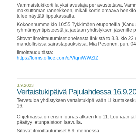
Vammaistukikortilla yksi avustaja per avustettava. Va
maksuttoman rannekkeen, mikäli kortin omaava henkilö 
tulee näyttää lippukassalla.
Kokoonnumme klo 10:55 Tykkimäen etuporteilla (Kanuun
ryhmämyyntipisteestä ja jaetaan yhdistyksen jäsenille po
Sitovat ilmoittautumiset oheisesta linkistä to 8.8. klo 2
mahdollisissa sairastapauksissa, Mia Pesonen, puh. 0
Ilmoittaudu tästä:
https://forms.office.com/e/VtqniWWZfZ
3.9.2023
Vertaistukipäivä Pajulahdessa 16.9.2
Tervetuloa yhdistyksen vertaistukipäivään Liikuntakesk
16.
Ohjelmassa on ensin lounas alkaen klo 11. Lounaan jäl
päättyy letunpaistoon laavulla.
Sitovat ilmoittautumiset 8.9. mennessä.