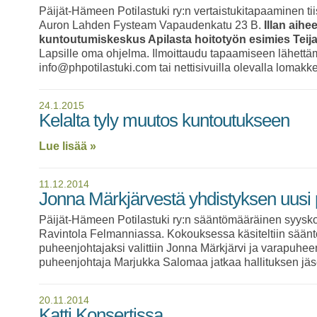
Päijät-Hämeen Potilastuki ry:n vertaistukitapaaminen ti
Auron Lahden Fysteam Vapaudenkatu 23 B.
Illan aih
kuntoutumiskeskus Apilasta hoitotyön esimies Teija
Lapsille oma ohjelma. Ilmoittaudu tapaamiseen lähettä
info@phpotilastuki.com tai nettisivuilla olevalla lomakke
24.1.2015
Kelalta tyly muutos kuntoutukseen
Lue lisää »
11.12.2014
Jonna Märkjärvestä yhdistyksen uusi
Päijät-Hämeen Potilastuki ry:n sääntömääräinen syysk
Ravintola Felmanniassa. Kokouksessa käsiteltiin sään
puheenjohtajaksi valittiin Jonna Märkjärvi ja varapuhee
puheenjohtaja Marjukka Salomaa jatkaa hallituksen jä
20.11.2014
Katti Konsertissa