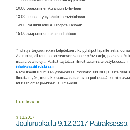
10:00 Saapuminen Aulangon kylpylään
13:00 Lounas kylpylähotellin ravintolassa
14:00 Paluukuljetus Aulangolta Lahteen
15:00 Saapuminen takaisin Lahteen
Yhdistys tarjoaa retken kuljetuksen, kylpyläliput lapsille sekä louna
Avustajat, eli reumaa sairastavan vanhempi/avustaja, pääsevät Au
määrä osallistujia. Paikat täytetään ilmoittautumisjärjestyksessä.Il
info@phpotilastuki.com
Kerro ilmoittautumisen yhteydessä, montako aikuista ja lasta osallis
Ilmoita myös, montako reumaa sairastavaa perheessä on, niin osaa
mukaan omat pyyhkeet ja uima-asut.
Lue lisää »
3.12.2017
Jouluruokailu 9.12.2017 Patraksessa