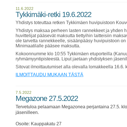
11.6.2022
Tykkimäki-retki 19.6.2022
Yhdistys toteuttaa retken Tykkimäen huvipuistoon Kouv
Yhdistys maksaa perheen lasten rannekkeet ja yhden hu
huvittelijat pääsevät maksutta tiettyihin laitteisiin maks
ole tarvetta rannekkeelle, sisäänpääsy huvipuistoon 
Minimaatilalle pääsee maksutta.
Kokoonnumme klo 10:55 Tykkimäen etuporteilla (Kanuun
ryhmämyyntipisteestä. Liput jaetaan yhdistyksen jäsenill
Sitovat ilmoittautumiset alla olevalla lomakkeella 16.6
ILMOITTAUDU MUKAAN TÄSTÄ
7.5.2022
Megazone 27.5.2022
Tervetuloa pelaamaan Megazonea perjantaina 27.5. klo 1
jäsenilleen.
Osoite: Kauppakatu 27