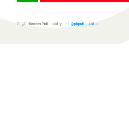
Päijät-Hämeen Potilastuki ry,
info@phpotilastuki.com