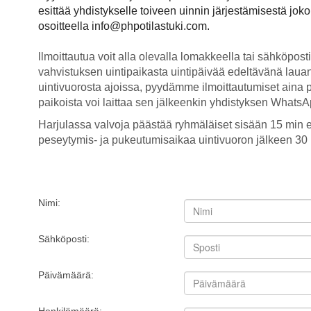
esittää yhdistykselle toiveen uinnin järjestämisestä j
osoitteella info@phpotilastuki.com.
llmoittautua voit alla olevalla lomakkeella tai sähköpost
vahvistuksen uintipaikasta uintipäivää edeltävänä lauan
uintivuorosta ajoissa, pyydämme ilmoittautumiset aina 
paikoista voi laittaa sen jälkeenkin yhdistyksen What
Harjulassa valvoja päästää ryhmäläiset sisään 15 min e
peseytymis- ja pukeutumisaikaa uintivuoron jälkeen 30 
Nimi:
Sähköposti:
Päivämäärä: