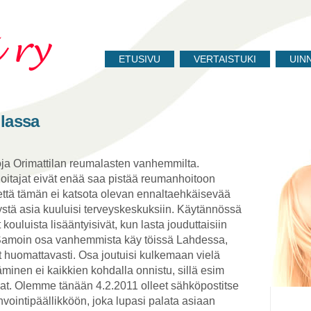
ETUSIVU
VERTAISTUKI
UIN
ilassa
ja Orimattilan reumalasten vanhemmilta.
oitajat eivät enää saa pistää reumanhoitoon
, että tämän ei katsota olevan ennaltaehkäisevää
ystä asia kuuluisi terveyskeskuksiin. Käytännössä
kouluista lisääntyisivät, kun lasta jouduttaisiin
Samoin osa vanhemmista käy töissä Lahdessa,
t huomattavasti. Osa joutuisi kulkemaan vielä
äminen ei kaikkien kohdalla onnistu, sillä esim
vat. Olemme tänään 4.2.2011 olleet sähköpostitse
vointipäällikköön, joka lupasi palata asiaan