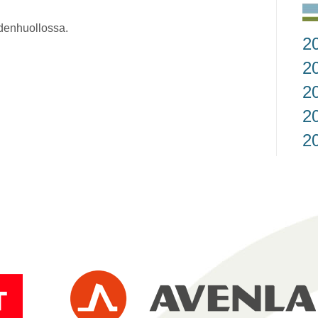
eydenhuollossa.
2
2
2
2
2