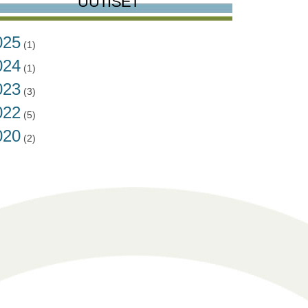
UUTISET
025
(1)
024
(1)
023
(3)
022
(5)
020
(2)