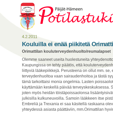
4.2.2011
Kouluilla ei enää piikitetä Orimatt
Orimattilan kouluterveydenhuolto/reumalapset
Olemme saaneet useita huolestuneita yhteydenotto
Kaupungissa on tehty päätös, että kouluterveydenh
liittyviä lääkepiikkejä. Perusteena on ollut mm. se
terveydenhuoltoa vaan sairaudenhoitoa ja tästä sy
tämä tarkoittaisi monia ongelmia. Lasten poissaolot 
käyttämään keskellä päivää terveyskeskuksessa. 
joten myös heidän töistäpoissaolonsa lisääntyisivä
julkisilla kulkuneuvoilla. Samoin lääkkeen itse pist
Embreliä ja Trexania ei saa käsitellä raskaana ole
yhteydessä asiasta päättäviin, mm.Orimattilan hyvin