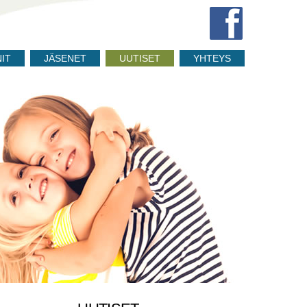
NIT
JÄSENET
UUTISET
YHTEYS