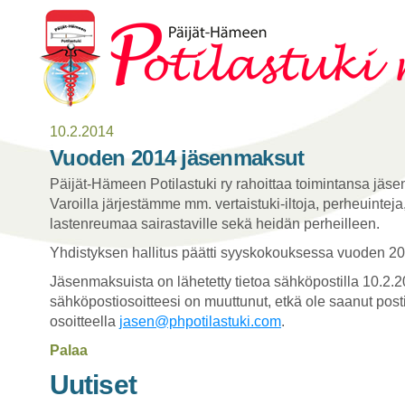
10.2.2014
Vuoden 2014 jäsenmaksut
Päijät-Hämeen Potilastuki ry rahoittaa toimintansa jäsen
Varoilla järjestämme mm. vertaistuki-iltoja, perheuinteja,
lastenreumaa sairastaville sekä heidän perheilleen.
Yhdistyksen hallitus päätti syyskokouksessa vuoden 2
Jäsenmaksuista on lähetetty tietoa sähköpostilla 10.2.201
sähköpostiosoitteesi on muuttunut, etkä ole saanut posti
osoitteella
jasen@phpotilastuki.com
.
Palaa
Uutiset