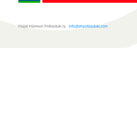
Päijät-Hämeen Potilastuki ry,
info@phpotilastuki.com